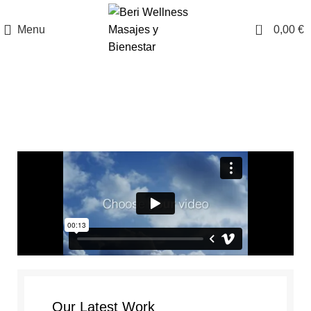
0
Menu
0,00
€
Portfolio
Our Latest Work