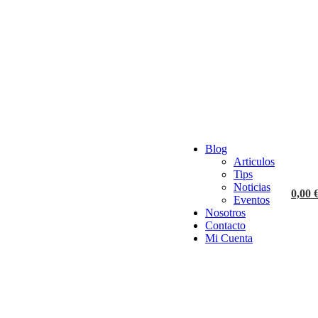
Blog
tamientos
Articulos
porales
Tips
Noticias
0,00
Eventos
Nosotros
Contacto
tamientos
Mi Cuenta
porales
S, con valoración