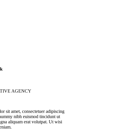
rk
TIVE AGENCY
r sit amet, consectetuer adipiscing
onummy nibh euismod tincidunt ut
gna aliquam erat volutpat. Ut wisi
eniam.