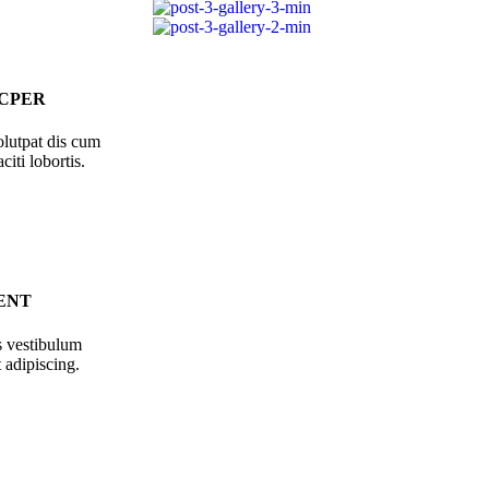
CPER
olutpat dis cum
citi lobortis.
ENT
s vestibulum
 adipiscing.