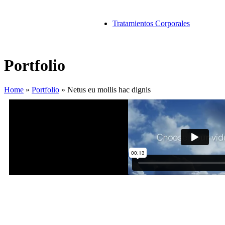
Tratamientos Corporales
Portfolio
Home
»
Portfolio
»
Netus eu mollis hac dignis