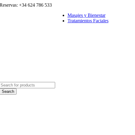
Reservas: +34 624 786 533
Masajes y Bienestar
Tratamientos Faciales
TRATAMIENTOS
Faciales
ITEM 1
List
List
List
Search