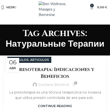
0
MENU
0,00
€
Tag Archives:
Натуральные Терапии
,
ARTÍCULOS
ARTICULOS
06
Presoterapia: Indicaciones y
ABR
Beneficios
0
Svetlana Berishvili
La presoterapia es una técnica terapéutica no invasiva
que utiliza presión controlada de aire para esti...
CONTINUE READING