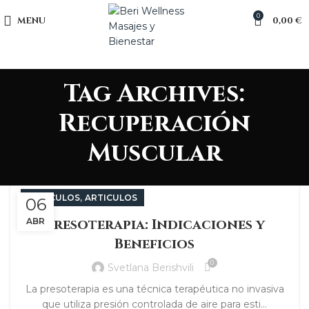
0
MENU
0,00
€
Tag Archives:
Recuperación
Muscular
,
ARTÍCULOS
ARTICULOS
06
Presoterapia: Indicaciones y
ABR
Beneficios
0
Svetlana Berishvili
La presoterapia es una técnica terapéutica no invasiva
que utiliza presión controlada de aire para esti...