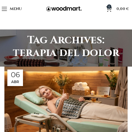
0
MENU
0,00
€
Tag Archives:
terapia del dolor
06
ABR