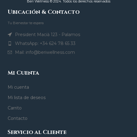
Beri Wellness © 2024. Todos los derechos reservados
Ubicación & Contacto
Tu Bienestar te espera
President Macià 123 - Palamos
WhatsApp: +34 624 78 65 33
Mail: info@beriwellness.com
Mi Cuenta
Mi cuenta
Mi lista de deseos
Carrito
Contacto
Servicio al Cliente