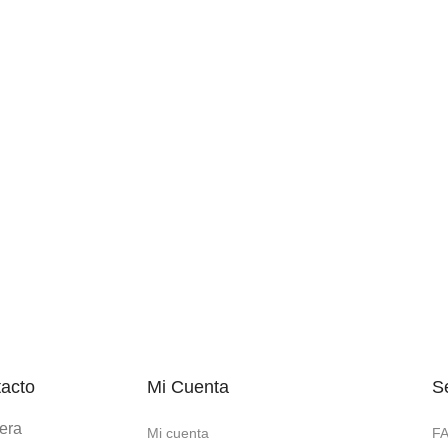
tacto
Mi Cuenta
Se
pera
Mi cuenta
F