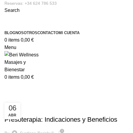
Reservas: +34 624 786 533
Search
BLOG
NOSOTROS
CONTACTO
MI CUENTA
0
items
0,00
€
Menu
0
items
0,00
€
Tag Archives: Varices
06
,
ARTÍCULOS
ARTICULOS
ABR
Presoterapia: Indicaciones y Beneficios
0
By
Svetlana Berishvili