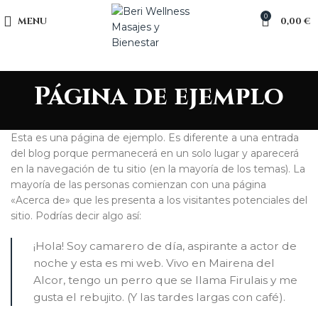
0
MENU
0,00
€
Página de ejemplo
Esta es una página de ejemplo. Es diferente a una entrada
del blog porque permanecerá en un solo lugar y aparecerá
en la navegación de tu sitio (en la mayoría de los temas). La
mayoría de las personas comienzan con una página
«Acerca de» que les presenta a los visitantes potenciales del
sitio. Podrías decir algo así:
¡Hola! Soy camarero de día, aspirante a actor de
noche y esta es mi web. Vivo en Mairena del
Alcor, tengo un perro que se llama Firulais y me
gusta el rebujito. (Y las tardes largas con café).