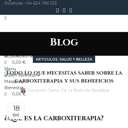
0
0
Reservas: +34 624 786 533
Search
Blog
MASAJES Y BIENESTAR
TRATAMIENTOS FACIALES
TRATAMIENTOS CORPORALES
BLOG
NOSOTROS
CONTACTO
MI CUENTA
,
ARTICULOS
SALUD Y BELLEZA
0,00
€
Menu
Todo lo que necesitas saber sobre la
carboxiterapia y sus beneficios
Fernando Carlos De La Borbolla Basaldua
0,00
€
18
DIC
¿Qué es la carboxiterapia?