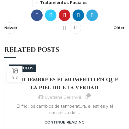
Tratamientos Faciales
Newer
Older
RELATED POSTS
ARTÍCULOS
18
✨ Diciembre es el momento en que
DIC
la piel dice la verdad
0
Svetlana Berishvili
El frío, los cambios de temperatura, el estrés y el
cansancio del ...
CONTINUE READING