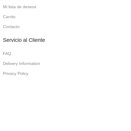
Mi lista de deseos
Carrito
Contacto
Servicio al Cliente
FAQ
Delivery Information
Privacy Policy
Terms & Conditions
Returns
Gift Certificaes
Shop
Filters