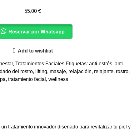
55,00
€
Reservar por Whatsapp
Add to wishlist
nestar
,
Tratamientos Faciales
Etiquetas:
anti-estrés
,
anti-
dado del rostro
,
lifting
,
masaje
,
relajacióin
,
relajante
,
rostro
,
spa
,
tratamiento facial
,
wellness
un tratamiento innovador diseñado para revitalizar tu piel y