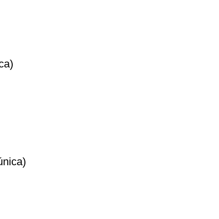
ca)
única)