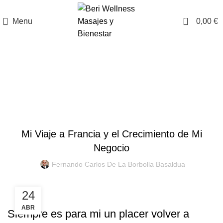
0
Menu
0,00
€
Blog
,
ARTÍCULOS
NOTICIAS
Mi Viaje a Francia y el Crecimiento de Mi
Negocio
Fernando Carlos De La Borbolla Basaldua
24
ABR
Siempre es para mi un placer volver a